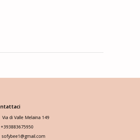
ntattaci
Via di Valle Melaina 149
+393883675950
sofybee1@gmail.com